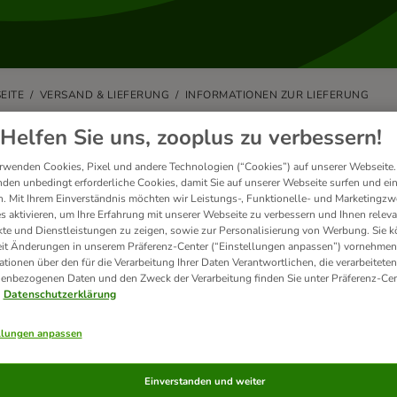
EITE
VERSAND & LIEFERUNG
INFORMATIONEN ZUR LIEFERUNG
n ich eine Abholstation oder Paket-
Helfen Sie uns, zooplus zu verbessern!
tellung angeben?
rwenden Cookies, Pixel und andere Technologien (“Cookies”) auf unserer Webseite.
den unbedingt erforderliche Cookies, damit Sie auf unserer Webseite surfen und ei
. Mit Ihrem Einverständnis möchten wir Leistungs-, Funktionelle- und Marketingzw
ferung z.B. an eine DHL-Packstation oder Filiale ist möglich. Bitte geben
s aktivieren, um Ihre Erfahrung mit unserer Webseite zu verbessern und Ihnen relev
te und Dienstleistungen zu zeigen, sowie zur Personalisierung von Werbung. Sie 
m Fall können Sie bei unseren Versandpartnern, sobald Ihre Sendung bei
eit Änderungen in unserem Präferenz-Center (“Einstellungen anpassen”) vornehmen
Ihres Lieferservice verschiedene Lieferoptionen nutzen.
ationen über den für die Verarbeitung Ihrer Daten Verantwortlichen, die verarbeiteten
enbezogenen Daten und den Zweck der Verarbeitung finden Sie unter Präferenz-Cen
r erste Zustellversuch nicht erfolgreich war, können Sie außerdem mit
Datenschutzerklärung
versuch oder alternative Optionen nutzen.
llungen anpassen
 Informationen finden Sie auf den jeweiligen Internetseiten Ihres Versa
Einverstanden und weiter