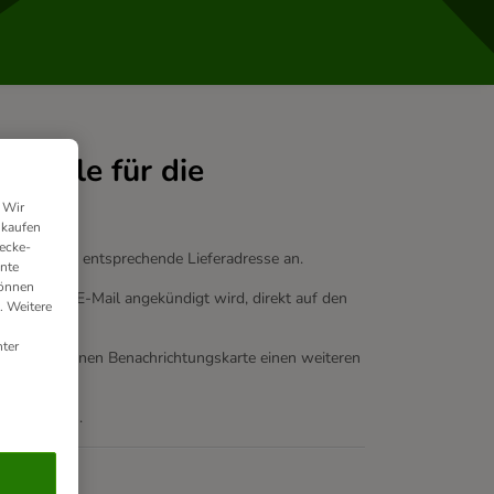
Filiale für die
 Wir
nkaufen
ecke-
 Sie dazu die entsprechende Lieferadresse an.
ante
können
 Ihnen per E-Mail angekündigt wird, direkt auf den
. Weitere
ter
 der erhaltenen Benachrichtungskarte einen weiteren
nd-Partners.