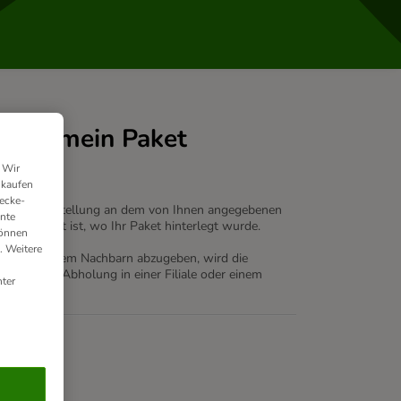
 wenn mein Paket
 Wir
nkaufen
ecke-
rtner Ihre Bestellung an dem von Ihnen angegebenen
ante
 der vermerkt ist, wo Ihr Paket hinterlegt wurde.
können
. Weitere
Paket bei einem Nachbarn abzugeben, wird die
 wird zur Abholung in einer Filiale oder einem
ter