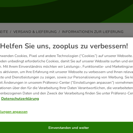
EITE
VERSAND & LIEFERUNG
INFORMATIONEN ZUR LIEFERUNG
 ist, wenn ich nicht Zuhause bin,
Helfen Sie uns, zooplus zu verbessern!
estellt werden soll?
rwenden Cookies, Pixel und andere Technologien (“Cookies”) auf unserer Webseite.
den unbedingt erforderliche Cookies, damit Sie auf unserer Webseite surfen und ei
. Mit Ihrem Einverständnis möchten wir Leistungs-, Funktionelle- und Marketingzw
e bei der Zustellung nicht zu Hause sind, hinterlässt unser Zustellpa
s aktivieren, um Ihre Erfahrung mit unserer Webseite zu verbessern und Ihnen relev
n Ort oder bei einem Nachbarn. Der Zusteller hinterlässt eine Karte, auf
te und Dienstleistungen zu zeigen, sowie zur Personalisierung von Werbung. Sie 
eit Änderungen in unserem Präferenz-Center (“Einstellungen anpassen”) vornehmen
e keinen sicheren Ort angegeben haben oder es nicht möglich ist, Ihr 
ationen über den für die Verarbeitung Ihrer Daten Verantwortlichen, die verarbeiteten
ung erneut versucht, normalerweise am nächsten Werktag oder das Paket
enbezogenen Daten und den Zweck der Verarbeitung finden Sie unter Präferenz-Cen
hop hinterlegt.
Datenschutzerklärung
llungen anpassen
andte Artikel
Einverstanden und weiter