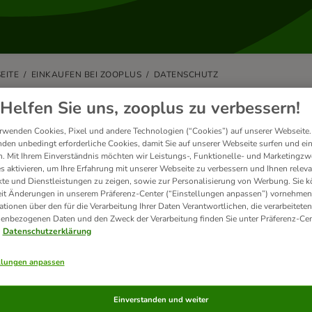
EITE
EINKAUFEN BEI ZOOPLUS
DATENSCHUTZ
enschutz & Datensicherheit
Helfen Sie uns, zooplus zu verbessern!
rwenden Cookies, Pixel und andere Technologien (“Cookies”) auf unserer Webseite.
utz Ihrer persönlichen Daten ist für uns sehr wichtig. Wir geben Ihre Da
den unbedingt erforderliche Cookies, damit Sie auf unserer Webseite surfen und ei
. Mit Ihrem Einverständnis möchten wir Leistungs-, Funktionelle- und Marketingzw
e Informationen zu den Daten, die wir im Zusammenhang mit der Nutzung
s aktivieren, um Ihre Erfahrung mit unserer Webseite zu verbessern und Ihnen relev
unserer
Datenschutzerklärung
.
te und Dienstleistungen zu zeigen, sowie zur Personalisierung von Werbung. Sie 
eit Änderungen in unserem Präferenz-Center (“Einstellungen anpassen”) vornehmen
ationen über den für die Verarbeitung Ihrer Daten Verantwortlichen, die verarbeiteten
enbezogenen Daten und den Zweck der Verarbeitung finden Sie unter Präferenz-Cen
Datenschutzerklärung
andte Artikel
llungen anpassen
 haben keine Antwort auf Ihre Fra
Einverstanden und weiter