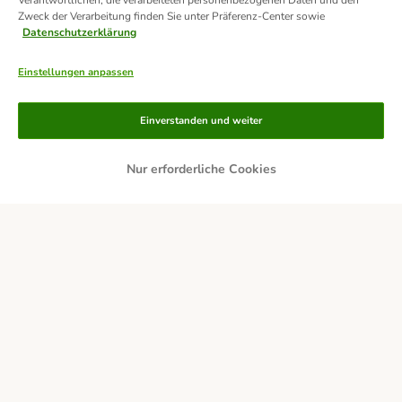
Verantwortlichen, die verarbeiteten personenbezogenen Daten und den
Zweck der Verarbeitung finden Sie unter Präferenz-Center sowie
Datenschutzerklärung
Einstellungen anpassen
Zahlungsarten
Einverstanden und weiter
Nur erforderliche Cookies
Rechnung
Bankeinzug
Lieferservice
Sicherheit