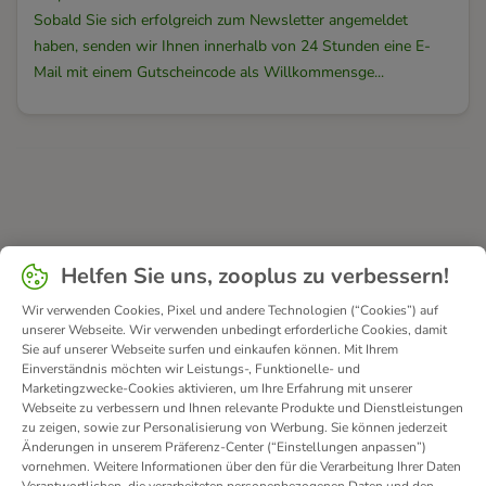
Sobald Sie sich erfolgreich zum Newsletter angemeldet
haben, senden wir Ihnen innerhalb von 24 Stunden eine E-
Mail mit einem Gutscheincode als Willkommensge...
Helfen Sie uns, zooplus zu verbessern!
Wir verwenden Cookies, Pixel und andere Technologien (“Cookies”) auf
unserer Webseite. Wir verwenden unbedingt erforderliche Cookies, damit
Sie auf unserer Webseite surfen und einkaufen können. Mit Ihrem
Einverständnis möchten wir Leistungs-, Funktionelle- und
Marketingzwecke-Cookies aktivieren, um Ihre Erfahrung mit unserer
Webseite zu verbessern und Ihnen relevante Produkte und Dienstleistungen
zu zeigen, sowie zur Personalisierung von Werbung. Sie können jederzeit
Änderungen in unserem Präferenz-Center (“Einstellungen anpassen”)
vornehmen. Weitere Informationen über den für die Verarbeitung Ihrer Daten