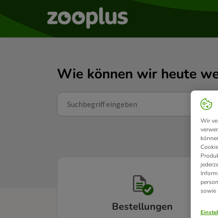
Wie können wir heute we
Wir ve
verwen
können
Cookie
Produk
jederz
Inform
person
sowie
Bestellungen
Einste