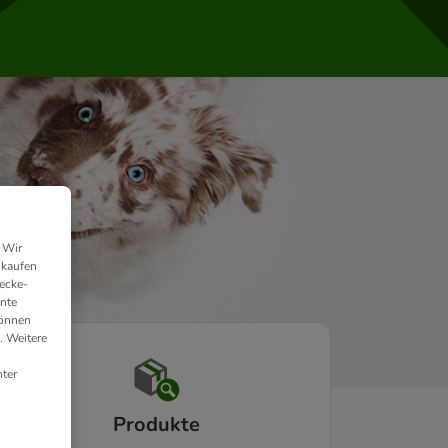
 Wir
nkaufen
ecke-
ante
können
. Weitere
ter
Produkte