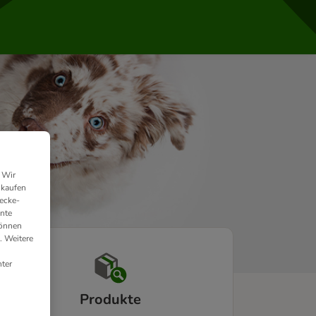
 Wir
nkaufen
ecke-
ante
können
. Weitere
ter
Produkte