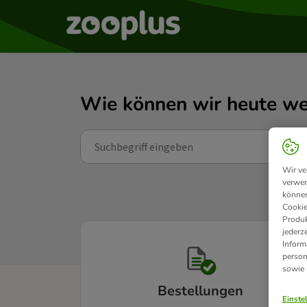
Wie können wir heute we
Wir ve
verwen
können
Cookie
Produk
jederz
Inform
person
sowie
Bestellungen
Einste